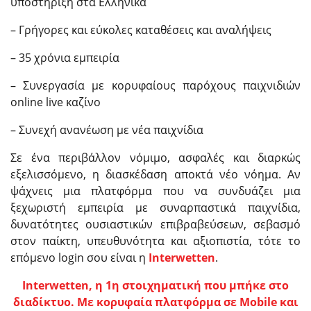
υποστήριξη στα Ελληνικά
– Γρήγορες και εύκολες καταθέσεις και αναλήψεις
– 35 χρόνια εμπειρία
– Συνεργασία με κορυφαίους παρόχους παιχνιδιών
online live καζίνο
– Συνεχή ανανέωση με νέα παιχνίδια
Σε ένα περιβάλλον νόμιμο, ασφαλές και διαρκώς
εξελισσόμενο, η διασκέδαση αποκτά νέο νόημα. Αν
ψάχνεις μια πλατφόρμα που να συνδυάζει μια
ξεχωριστή εμπειρία με συναρπαστικά παιχνίδια,
δυνατότητες ουσιαστικών επιβραβεύσεων, σεβασμό
στον παίκτη, υπευθυνότητα και αξιοπιστία, τότε το
επόμενο login σου είναι η
Interwetten
.
Interwetten, η 1η στοιχηματική που μπήκε στο
διαδίκτυο. Με κορυφαία πλατφόρμα σε Mobile και