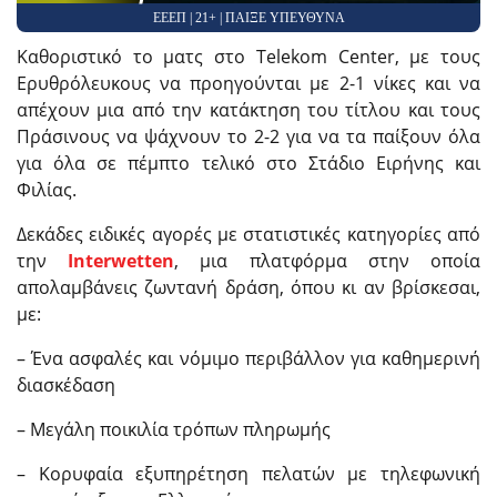
ΕΕΕΠ | 21+ | ΠΑΙΞΕ ΥΠΕΥΘΥΝΑ
Καθοριστικό το ματς στο Telekom Center, με τους
Ερυθρόλευκους να προηγούνται με 2-1 νίκες και να
απέχουν μια από την κατάκτηση του τίτλου και τους
Πράσινους να ψάχνουν το 2-2 για να τα παίξουν όλα
για όλα σε πέμπτο τελικό στο Στάδιο Ειρήνης και
Φιλίας.
Δεκάδες ειδικές αγορές με στατιστικές κατηγορίες από
την
Interwetten
, μια πλατφόρμα στην οποία
απολαμβάνεις ζωντανή δράση, όπου κι αν βρίσκεσαι,
με:
– Ένα ασφαλές και νόμιμο περιβάλλον για καθημερινή
διασκέδαση
– Μεγάλη ποικιλία τρόπων πληρωμής
– Κορυφαία εξυπηρέτηση πελατών με τηλεφωνική