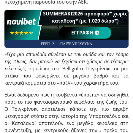
πετυχημένη παρουσία του στην ΑΕΚ.
SUMMERAKI2026 προσφορά* χωρίς
κατάθεση* (με 1.020 δώρα*)
☆☆☆☆☆
★★★★★
ΕΓΓΡΑΦΗ
ΕΕΕΠ | 21+ | ΠΑΙΞΕ ΥΠΕΥΘΥΝΑ
«Είχα μία σπουδαία σύνδεση με την ομάδα και τον κόσμο
της. Όμως, δεν μπορώ να ξεχάσω ότι χάσαμε σε τέσσερις
τελικούς!»,
σημείωσε στο Belligol ο Τσιγκρίνσκι, σε μία
ατάκα που φανερώνει σε μεγάλο βαθμό και τα
κεντρικά κομμάτια στο «παζλ» του χαρακτήρα του.
Είναι δεδομένο πως η κουβέντα «έπρεπε» να οδηγηθεί
προς το πιο φαντασμαγορικό κεφάλαιο της ζωής του:
Ο Τσιγκρίνσκι αποτέλεσε κάποτε την πιο ακριβή
μεταγραφή στόπερ στην ιστορία της Μπαρτσελόνα και
οι Καταλανοί αποτελούν ένα μεγάλο κεφάλαιο στη
συνέντευξη, με κεντρικούς άξονες την… τρέλα του