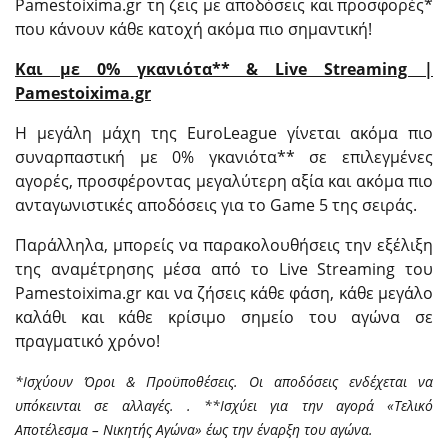
Pamestoixima.gr τη ζεις με αποδόσεις και προσφορές*
που κάνουν κάθε κατοχή ακόμα πιο σημαντική!
Και με 0% γκανιότα** & Live Streaming |
Pamestoixima.gr
Η μεγάλη μάχη της EuroLeague γίνεται ακόμα πιο
συναρπαστική με 0% γκανιότα** σε επιλεγμένες
αγορές, προσφέροντας μεγαλύτερη αξία και ακόμα πιο
ανταγωνιστικές αποδόσεις για το Game 5 της σειράς.
Παράλληλα, μπορείς να παρακολουθήσεις την εξέλιξη
της αναμέτρησης μέσα από το Live Streaming του
Pamestoixima.gr και να ζήσεις κάθε φάση, κάθε μεγάλο
καλάθι και κάθε κρίσιμο σημείο του αγώνα σε
πραγματικό χρόνο!
*Ισχύουν Όροι & Προϋποθέσεις. Οι αποδόσεις ενδέχεται να
υπόκεινται σε αλλαγές. . **Ισχύει για την αγορά «Τελικό
Αποτέλεσμα – Νικητής Αγώνα» έως την έναρξη του αγώνα.