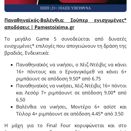
ΕΕΕΠ | 21+ | ΠΑΙΞΕ ΥΠΕΥΘΥΝΑ
Παναθηναϊκός-Βαλένθια: Σούπερ ενισχυμένες*
αποδόσεις | Pamestoixima.gr
Το μεγάλο Game 5 συνοδεύεται από δυνατές
ενισχυμένες* επιλογές που απογειώνουν τη δράση της
βραδιάς. Ενδεικτικά:
Παναθηναϊκός να νικήσει, ο Χέιζ-Ντέιβις να κάνει
16+ πόντους και ο Ερνανγκόμεθ να κάνει 6+
ριμπάουντ σε απόδοση 9.50* από 6.75
Παναθηναϊκός να νικήσει, Χέιζ-Ντέιβις 16+ πόντοι
και Λεσόρ 7+ ριμπάουντ σε απόδοση 9.00* από
6.50
Βαλένθια να νικήσει, Μοντέρο 6+ ασίστ και
Τέιλορ 4+ ριμπάουντ σε απόδοση 4.45* από 3.50
Η μάχη για το Final Four κορυφώνεται και στο