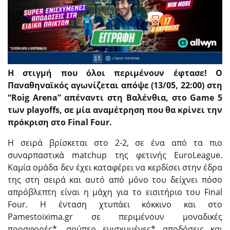
Η στιγμή που όλοι περιμένουν έφτασε! Ο
Παναθηναϊκός αγωνίζεται απόψε (13/05, 22:00) στη
“Roig Arena” απέναντι στη Βαλένθια, στο Game 5
των playoffs, σε μία αναμέτρηση που θα κρίνει την
πρόκριση στο Final Four.
Η σειρά βρίσκεται στο 2-2, σε ένα από τα πιο
συναρπαστικά matchup της φετινής EuroLeague.
Καμία ομάδα δεν έχει καταφέρει να κερδίσει στην έδρα
της στη σειρά και αυτό από μόνο του δείχνει πόσο
απρόβλεπτη είναι η μάχη για το εισιτήριο του Final
Four. Η ένταση χτυπάει κόκκινο και στο
Pamestoixima.gr σε περιμένουν μοναδικές
προσφορές*, σούπερ ενισχυμένες* αποδόσεις και