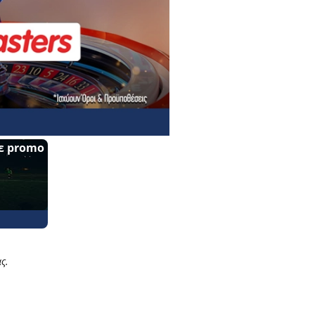
ε promo
ς.