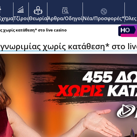
enu
οίχημα
Τζίροι
Θεωρία
Άρθρα/Οδηγοί
Νέα/Προσφορές*
Όλες
 χωρίς κατάθεση* στο live casino
νωριμίας χωρίς κατάθεση* στο liv