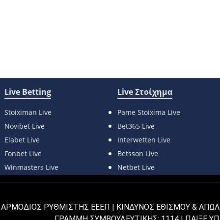
Live Betting
Live Στοίχημα
Stoiximan Live
Pame Stoixima Live
Novibet Live
Bet365 Live
Elabet Live
Interwetten Live
Fonbet Live
Betsson Live
Winmasters Live
Netbet Live
| ΑΡΜΟΔΙΟΣ ΡΥΘΜΙΣΤΗΣ ΕΕΕΠ | ΚΙΝΔΥΝΟΣ ΕΘΙΣΜΟΥ & ΑΠΩΛ
ΓΡΑΜΜΗ ΣΥΜΒΟΥΛΕΥΤΙΚΗΣ: 1114 |
ΠΑΙΞΕ Υ