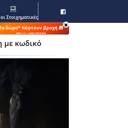
 οι Στοιχηματικές
Τα δώρα* πέφτουν βροχή 🎁
ΕΕΕΠ | 21+ | ΠΑΙΞΕ ΥΠΕΥΘΥΝΑ
η με κωδικό