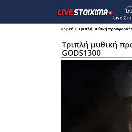
Main M
Live Στ
Αρχική
Τριπλή μυθική προσφορά* 
Τριπλή μυθική πρ
GODS1300