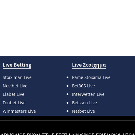
Live Betting
Live Στοίχημα
Stoiximan Live
Pame Stoixima Live
Novibet Live
Bet365 Live
Elabet Live
Interwetten Live
Fonbet Live
Betsson Live
Winmasters Live
Netbet Live