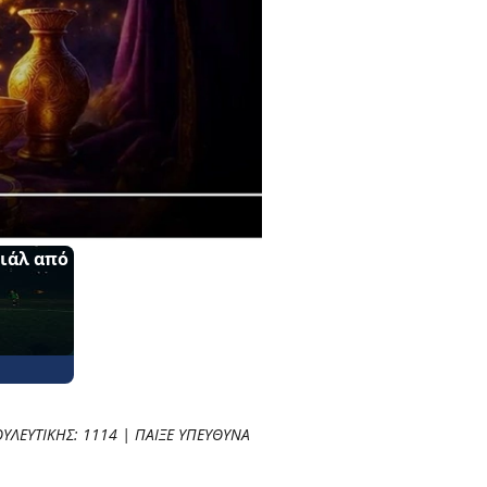
τιάλ από
ΥΛΕΥΤΙΚΗΣ: 1114 | ΠΑΙΞΕ ΥΠΕΥΘΥΝΑ