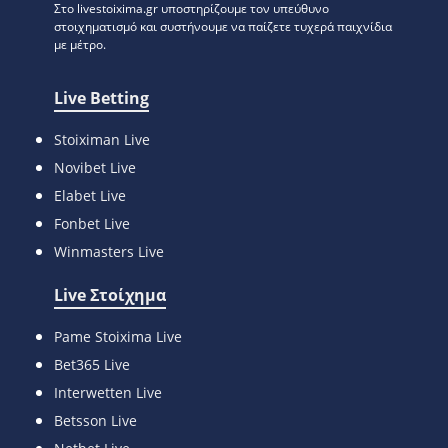
Στο livestoixima.gr υποστηρίζουμε τον υπεύθυνο
στοιχηματισμό και συστήνουμε να παίζετε τυχερά παιχνίδια
με μέτρο.
Live Betting
Stoiximan Live
Novibet Live
Elabet Live
Fonbet Live
Winmasters Live
Live Στοίχημα
Pame Stoixima Live
Bet365 Live
Interwetten Live
Betsson Live