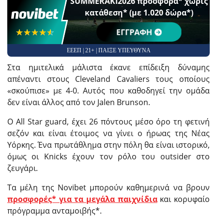
SUMMERAKI2026 προσφορά* χωρίς
κατάθεση* (με 1.020 δώρα*)
☆☆☆☆☆
★★★★★
ΕΓΓΡΑΦΗ
ΕΕΕΠ | 21+ | ΠΑΙΞΕ ΥΠΕΥΘΥΝΑ
Στα ημιτελικά μάλιστα έκανε επίδειξη δύναμης
απέναντι στους Cleveland Cavaliers τους οποίους
«σκούπισε» με 4-0. Αυτός που καθοδηγεί την ομάδα
δεν είναι άλλος από τον Jalen Brunson.
Ο All Star guard, έχει 26 πόντους μέσο όρο τη φετινή
σεζόν και είναι έτοιμος να γίνει ο ήρωας της Νέας
Υόρκης. Ένα πρωτάθλημα στην πόλη θα είναι ιστορικό,
όμως οι Knicks έχουν τον ρόλο του outsider στο
ζευγάρι.
Τα μέλη της Novibet μπορούν καθημερινά να βρουν
προσφορές* για τα μεγάλα παιχνίδια
και κορυφαίο
πρόγραμμα ανταμοιβής*.