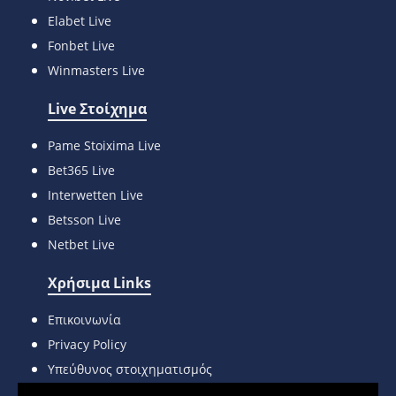
Elabet Live
Fonbet Live
Winmasters Live
Live Στοίχημα
Pame Stoixima Live
Bet365 Live
Interwetten Live
Betsson Live
Netbet Live
Χρήσιμα Links
Επικοινωνία
Privacy Policy
Υπεύθυνος στοιχηματισμός