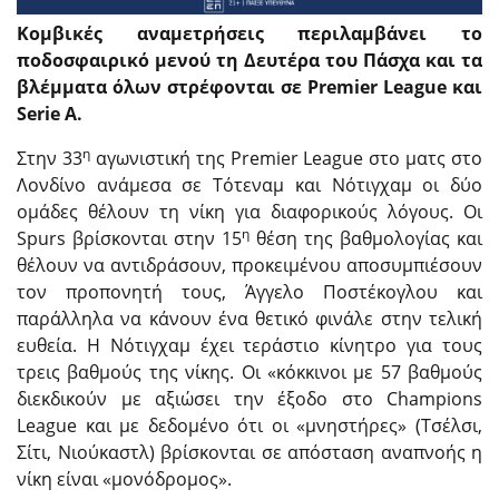
Κομβικές αναμετρήσεις περιλαμβάνει το
ποδοσφαιρικό μενού τη Δευτέρα του Πάσχα και τα
βλέμματα όλων στρέφονται σε Premier League και
Serie A.
η
Στην 33
αγωνιστική της Premier League στο ματς στο
Λονδίνο ανάμεσα σε Τότεναμ και Νότιγχαμ οι δύο
ομάδες θέλουν τη νίκη για διαφορικούς λόγους. Οι
η
Spurs βρίσκονται στην 15
θέση της βαθμολογίας και
θέλουν να αντιδράσουν, προκειμένου αποσυμπιέσουν
τον προπονητή τους, Άγγελο Ποστέκογλου και
παράλληλα να κάνουν ένα θετικό φινάλε στην τελική
ευθεία. Η Νότιγχαμ έχει τεράστιο κίνητρο για τους
τρεις βαθμούς της νίκης. Οι «κόκκινοι με 57 βαθμούς
διεκδικούν με αξιώσει την έξοδο στο Champions
League και με δεδομένο ότι οι «μνηστήρες» (Τσέλσι,
Σίτι, Νιούκαστλ) βρίσκονται σε απόσταση αναπνοής η
νίκη είναι «μονόδρομος».