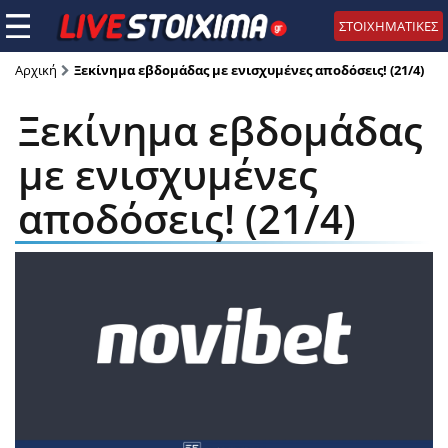
ΣΤΟΙΧΗΜΑΤΙΚΕΣ
Αρχική
Ξεκίνημα εβδομάδας με ενισχυμένες αποδόσεις! (21/4)
Ξεκίνημα εβδομάδας
με ενισχυμένες
αποδόσεις! (21/4)