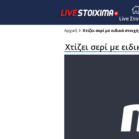
Main M
Live Στ
Αρχική
Xτίζει σερί με ειδικά στοιχ
Xτίζει σερί με ειδ