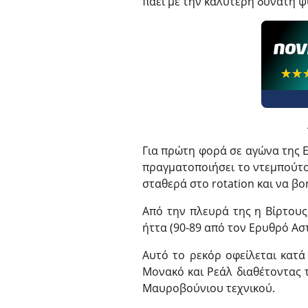
πάει με την καλύτερη δυνατή ψ
☆☆
★★
Για πρώτη φορά σε αγώνα της E
πραγματοποιήσει το ντεμπούτο
σταθερά στο rotation και να βο
Από την πλευρά της η Βίρτους 
ήττα (90-89 από τον Ερυθρό Ασ
Αυτό το ρεκόρ οφείλεται κατά
Μονακό και Ρεάλ διαθέτοντας τ
Μαυροβούνιου τεχνικού.