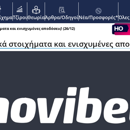
enu
οίχημα
Τζίροι
Θεωρία
Άρθρα/Οδηγοί
Νέα/Προσφορές*
Όλες
ήματα και ενισχυμένες αποδόσεις! (26/12)
ικά στοιχήματα και ενισχυμένες απο