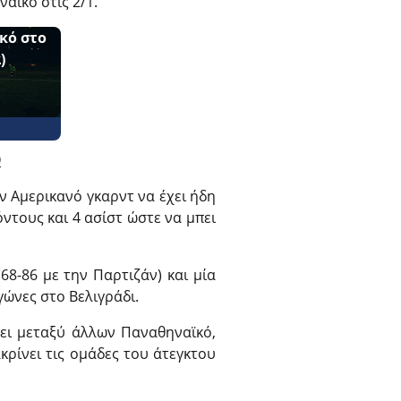
αϊκό στις 2/1.
κό στο
)
9
ν Αμερικανό γκαρντ να έχει ήδη
τους και 4 ασίστ ώστε να μπει
68-86 με την Παρτιζάν) και μία
ώνες στο Βελιγράδι.
σει μεταξύ άλλων Παναθηναϊκό,
κρίνει τις ομάδες του άτεγκτου