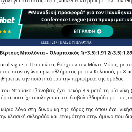
υχολογία στο εκτός έδρας «αιώνιο» ντέρμπι με τον Παναθην
☘️Μοναδική προσφορά* για τoν Παναθηναϊ
Conference League (στα προκριματικά
☆☆☆
★★★
ΕΓΓΡΑΦΗ
ΕΕΕΠ | 21+ | ΠΑΙΞΕ ΥΠΕΥΘΥΝΑ
Βίρτους Μπολόνια – Ολυμπιακός 1(+3.5):1.91 2(-3.5):1.8
uroleague oι Πειραιώτες θα έχουν τον Μόντε Μόρις, με το
 του στον αγώνα πρωταθλήματος με τον Κολοσσό, με 8 πόν
ηθήσει με την ποιότητά του την περιφέρεια της ομάδας.
του Ντούσκο Ιβάνοβιτς έχει ρεκόρ 8-9 μετά τη μία νίκη (
τέρα) που είχε απολογισμό στη διαβολοβδομάδα με τους αγ
 κύριο λόγο στη δυναμική της έδρας της όπου έχει νική
ην κλασική σκληράδα και ετοιμότητα στην άμυνα που δια