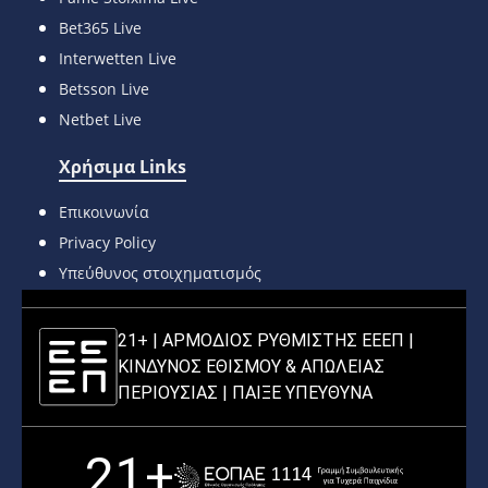
Bet365 Live
Interwetten Live
Betsson Live
Netbet Live
Χρήσιμα Links
Επικοινωνία
Privacy Policy
Υπεύθυνος στοιχηματισμός
21+ | ΑΡΜΟΔΙΟΣ ΡΥΘΜΙΣΤΗΣ ΕΕΕΠ |
ΚΙΝΔΥΝΟΣ ΕΘΙΣΜΟΥ & ΑΠΩΛΕΙΑΣ
ΠΕΡΙΟΥΣΙΑΣ |
ΠΑΙΞΕ ΥΠΕΥΘΥΝΑ
21+