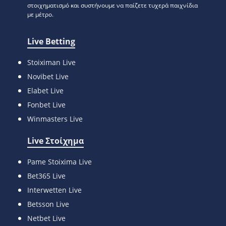
στοιχηματισμό και συστήνουμε να παίζετε τυχερά παιχνίδια
με μέτρο.
Live Betting
Stoiximan Live
Novibet Live
Elabet Live
Fonbet Live
Winmasters Live
Live Στοίχημα
Pame Stoixima Live
Bet365 Live
Interwetten Live
Betsson Live
Netbet Live