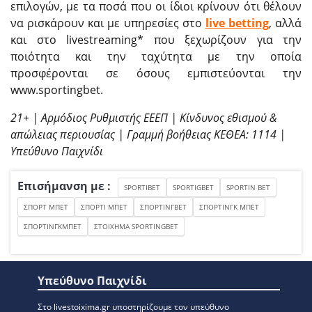
επιλογών, με τα ποσά που οι ίδιοι κρίνουν ότι θέλουν
να ρισκάρουν και με υπηρεσίες στο
live betting
, αλλά
και στο livestreaming* που ξεχωρίζουν για την
ποιότητα και την ταχύτητα με την οποία
προσφέρονται σε όσους εμπιστεύονται την
www.sportingbet.
21+ | Αρμόδιος Ρυθμιστής ΕΕΕΠ | Κίνδυνος εθισμού &
απώλειας περιουσίας | Γραμμή βοήθειας ΚΕΘΕΑ: 1114 |
Υπεύθυνο Παιχνίδι
Επισήμανση με :
SPORTIBET
SPORTIGBET
SPORTIN BET
ΣΠΟΡΤ ΜΠΕΤ
ΣΠΟΡΤΙ ΜΠΕΤ
ΣΠΟΡΤΙΝΓΒΕΤ
ΣΠΟΡΤΙΝΓΚ ΜΠΕΤ
ΣΠΟΡΤΙΝΓΚΜΠΕΤ
ΣΤΟΙΧΗΜΑ SPORTINGBET
Υπεύθυνο Παιχνίδι
Στο livestoixima.gr υποστηρίζουμε τον υπεύθυνο