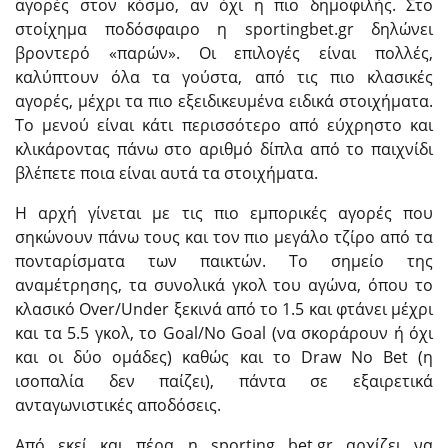
αγορές στον κόσμο, αν όχι η πιο δημοφιλής. Στο
στοίχημα ποδόσφαιρο η sportingbet.gr δηλώνει
βροντερό «παρών». Οι επιλογές είναι πολλές,
καλύπτουν όλα τα γούστα, από τις πιο κλασικές
αγορές, μέχρι τα πιο εξειδικευμένα ειδικά στοιχήματα.
Το μενού είναι κάτι περισσότερο από εύχρηστο και
κλικάροντας πάνω στο αριθμό δίπλα από το παιχνίδι
βλέπετε ποια είναι αυτά τα στοιχήματα.
Η αρχή γίνεται με τις πιο εμπορικές αγορές που
σηκώνουν πάνω τους και τον πιο μεγάλο τζίρο από τα
πονταρίσματα των παικτών. Το σημείο της
αναμέτρησης, τα συνολικά γκολ του αγώνα, όπου το
κλασικό Over/Under ξεκινά από το 1.5 και φτάνει μέχρι
και τα 5.5 γκολ, το Goal/No Goal (να σκοράρουν ή όχι
και οι δύο ομάδες) καθώς και το Draw No Bet (η
ισοπαλία δεν παίζει), πάντα σε εξαιρετικά
ανταγωνιστικές αποδόσεις.
Από εκεί και πέρα η sporting bet.gr αρχίζει να