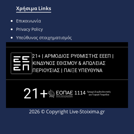
Χρήσιμα Links
Επικοινωνία
Privacy Policy
Υπεύθυνος στοιχηματισμός
21+ | ΑΡΜΟΔΙΟΣ ΡΥΘΜΙΣΤΗΣ ΕΕΕΠ |
ΚΙΝΔΥΝΟΣ ΕΘΙΣΜΟΥ & ΑΠΩΛΕΙΑΣ
ΠΕΡΙΟΥΣΙΑΣ |
ΠΑΙΞΕ ΥΠΕΥΘΥΝΑ
21+
2026 © Copyright Live-Stoixima.gr