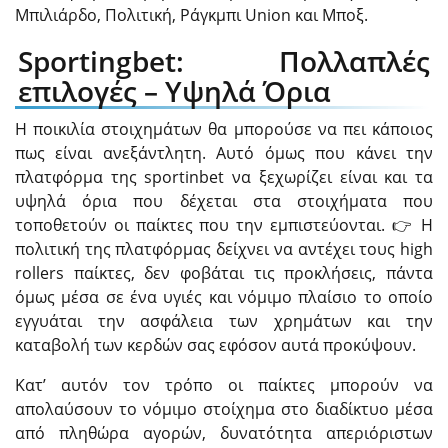
Μπιλιάρδο, Πολιτική, Ράγκμπι Union και Μποξ.
Sportingbet: Πολλαπλές
επιλογές – Υψηλά Όρια
Η ποικιλία στοιχημάτων θα μπορούσε να πει κάποιος
πως είναι ανεξάντλητη. Αυτό όμως που κάνει την
πλατφόρμα της sportinbet να ξεχωρίζει είναι και τα
υψηλά όρια που δέχεται στα στοιχήματα που
τοποθετούν οι παίκτες που την εμπιστεύονται. 👉 Η
πολιτική της πλατφόρμας δείχνει να αντέχει τους high
rollers παίκτες, δεν φοβάται τις προκλήσεις, πάντα
όμως μέσα σε ένα υγιές και νόμιμο πλαίσιο το οποίο
εγγυάται την ασφάλεια των χρημάτων και την
καταβολή των κερδών σας εφόσον αυτά προκύψουν.
Κατ’ αυτόν τον τρόπο οι παίκτες μπορούν να
απολαύσουν το νόμιμο στοίχημα στο διαδίκτυο μέσα
από πληθώρα αγορών, δυνατότητα απεριόριστων