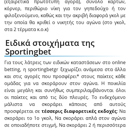
(εξαιρετικά πρωτότυπη αγορά), σύνολο καρτών,
κόρνερ, περιθώριο νίκη για τον γηπεδούχο ή τον
φιλοξενούμενο, καθώς και την ακριβή διαφορά γκολ με
την οποία θα κριθεί ο νικητής του αγώνα (στο γκολ,
στα 2 τέρματα κ.ο.κ)
Ειδικά στοιχήματα της
Sportingbet
Για τους λάτρεις των ειδικών καταστάσεων στο online
betting, η sportingbetgr ξεχωρίζει ανάμεσα στα άλλα
και στις αγορές που προσφέρει* στους παίκτες κάθε
ομάδας για να σκοράρουν στον αγώνα. Η ποικιλία
είναι μεγάλη και συνήθως συμπεριλαμβάνονται όλοι
οι παίκτες και από τις δύο πλευρές. Το ενδεχόμενο
μάλιστα να σκοράρει κάποιος από αυτούς
προσφέρεται σε
τέσσερις διαφορετικές εκδοχές
: Να
σκοράρει το 1ο γκολ, Να σκοράρει απλά στον αγώνα
σε οποιαδήποτε στιγμή, Να σκοράρει 2 ή περισσότερα