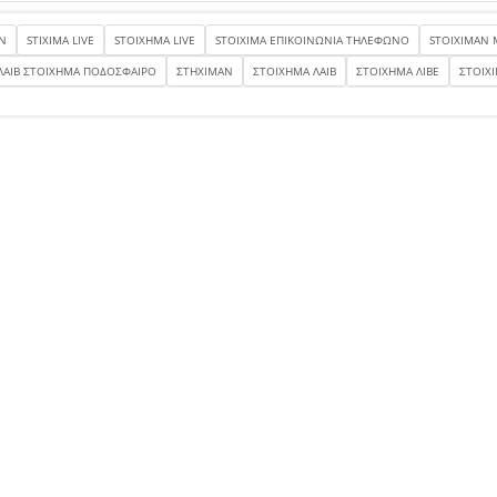
N
STIXIMA LIVE
STOIXHMA LIVE
STOIXIMA ΕΠΙΚΟΙΝΩΝΙΑ ΤΗΛΕΦΩΝΟ
STOIXIMAN 
ΛΑΙΒ ΣΤΟΙΧΗΜΑ ΠΟΔΟΣΦΑΙΡΟ
ΣΤΗΧΙΜΑΝ
ΣΤΟΙΧΗΜΑ ΛΑΙΒ
ΣΤΟΙΧΗΜΑ ΛΙΒΕ
ΣΤΟΙΧ