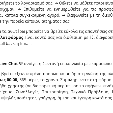
ιήσετε το λογαριασμό σας; ➜ Θέλετε να μάθετε ποιοι είναι
οιχιμαν; ➜ Επιθυμείτε να ενημερωθείτε για τις προσφ
αι κάποια συγκεκριμένη αγορά, ➜ διαφωνείτε με τη διευ
ε την πορεία κάποιου αιτήματος σας;
α τα ανωτέρω μπορείτε να βρείτε εύκολα τις απαντήσεις σ
πλατφόρμας
είναι κοντά σας και διαθέσιμη με έξι διαφορε
ll back, ή Email.
Live Chat
💬 ανοίγει η ζωντανή επικοινωνία με εκπρόσωπο 
α βρείτε εξειδικευμένο προσωπικό με άριστη γνώση της π
έως 00:00
, 365 μέρες το χρόνο. Συμπληρώνετε στη φόρμα 
 ήδη χρήστης (σε διαφορετική περίπτωση το αφήνετε κενό)
τοίχημα, Συναλλαγές, Ταυτοποίηση, Τεχνικό Πρόβλημα, Κ
α υψηλής ποιότητας, γρήγορη, άμεση και έγκυρη κοντά σας 