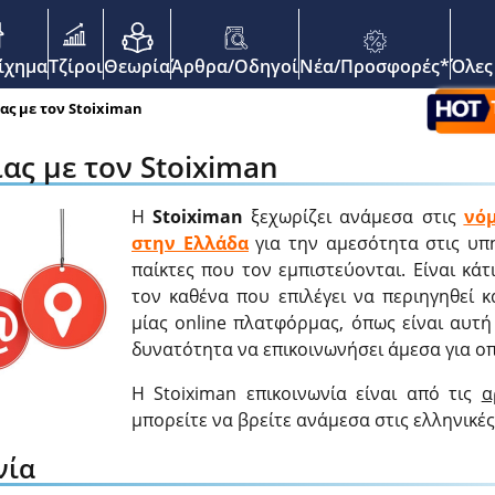
enu
οίχημα
Τζίροι
Θεωρία
Άρθρα/Οδηγοί
Νέα/Προσφορές*
Όλες
ας με τον Stoiximan
ας με τον Stoiximan
Η
Stoiximan
ξεχωρίζει ανάμεσα στις
νόμ
στην Ελλάδα
για την αμεσότητα στις υπ
παίκτες που τον εμπιστεύονται. Είναι κά
τον καθένα που επιλέγει να περιηγηθεί κ
μίας online πλατφόρμας, όπως είναι αυτ
δυνατότητα να επικοινωνήσει άμεσα για ο
Η Stoiximan επικοινωνία είναι από τις
α
μπορείτε να βρείτε ανάμεσα στις ελληνικέ
νία