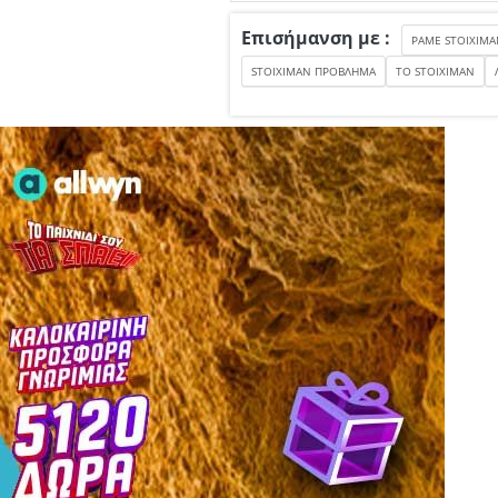
Επισήμανση με :
PAME STOIXIMA
STOIXIMAN ΠΡΟΒΛΗΜΑ
TO STOIXIMAN