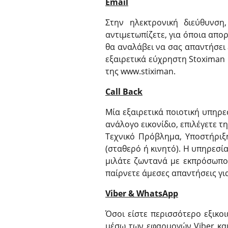
Email
Στην ηλεκτρονική διεύθυνση
αντιμετωπίζετε, για όποια απορ
θα αναλάβει να σας απαντήσει 
εξαιρετικά εύχρηστη Stoximan 
της www.stiximan.
Call Back
Μία εξαιρετικά ποιοτική υπηρε
ανάλογο εικονίδιο, επιλέγετε 
Τεχνικό Πρόβλημα, Υποστήριξη
(σταθερό ή κινητό). Η υπηρεσία
μιλάτε ζωντανά με εκπρόσωπο
παίρνετε άμεσες απαντήσεις για
Viber & WhatsApp
Όσοι είστε περισσότερο εξικο
μέσω των εφαρμογών Viber και