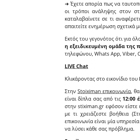
➜ Έχετε απορία πως να ταυτοπο
οι τρόποι ανάληψης στον στ
καταλαβαίνετε σε τι αναφέρετ
απαιτείτε ενημέρωση σχετικά μ
Εκτός του γεγονότος ότι για όλ
η εξειδικευμένη ομάδα της 
τηλεφώνου, Whats App, Viber, Ca
LIVE Chat
Κλικάροντας στο εικονίδιο του
Στην
Stoiximan επικοινωνία
, θ
είναι δίπλα σας από τις
12:00 
στην stiximan.gr εφόσον είστε
με τι χρειάζεστε βοήθεια (Σ
επικοινωνία είναι μία υπηρεσί
να λύσει κάθε σας πρόβλημα.