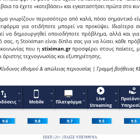
βαια τα έχετε «κατεβάσει» και εγκαταστήσει πρώτα στο κιν
μα γνωρίζουν περισσότερο από καλά, πόσο σημαντικό είν
ατφόρμα για οτιδήποτε μπορεί να προκύψει. Ιδιαίτερα σ
εί να δημιουργηθεί οποιοδήποτε πρόβλημα, αλλά και για
ό σας, η Stoiximan είναι δίπλα σας για να λύσει κάθε πρό
ικοινωνίας που η
stiximan.gr
προσφέρει στους παίκτες, 
ι άριστης τεχνογνωσίας και εξυπηρέτησης.
Κίνδυνος εθισμού & απώλειας περιουσίας | Γραμμή βοήθειας Κ
Live
Προϊόντ
οδόσεις
Mobile
Πλατφόρμα
Streaming
Υπηρεσί
9.6
9.8
9.7
9.5
9.5
ΕΕΕΠ | 21+ | ΠΑΙΞΕ ΥΠΕΥΘΥΝΑ