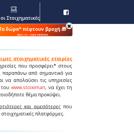
 οι Στοιχηματικές
Τα δώρα* πέφτουν βροχή 🎁
ΕΕΕΠ | 21+ | ΠΑΙΞΕ ΥΠΕΥΘΥΝΑ
ιμες στοιχηματικές εταιρίες
ηρεσίες που προσφέρει* στους
τι παραπάνω από σημαντικό για
αι να απολαύσει τις υπηρεσίες
ή του
www.stoiximan
, να έχει τη
ποιοδήποτε θέμα προκύψει.
ρτιότερες και αμεσότερες
που
ς στοιχηματικές πλατφόρμες.