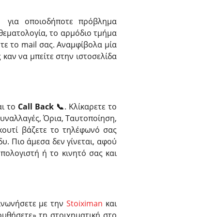
 για οποιοδήποτε πρόβλημα
η θεματολογία, το αρμόδιο τμήμα
τε το mail σας. Αναμφίβολα μία
 καν να μπείτε στην ιστοσελίδα
αι το
Call Back 📞
. Κλίκαρετε το
Συναλλαγές, Όρια, Ταυτοποίηση,
 κουτί βάζετε το τηλέφωνό σας
δυ. Πιο άμεσα δεν γίνεται, αφού
υπολογιστή ή το κινητό σας και
οινωνήσετε με την
Stoiximan
και
ουθήσετε» τη στοιχηματική στο