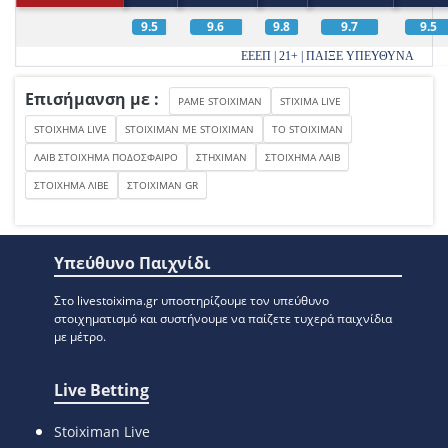
9.5
9.6
9.8
9.7
9.5
ΕΕΕΠ | 21+ | ΠΑΙΞΕ ΥΠΕΥΘΥΝΑ
Επισήμανση με :
PAME STOIXIMAN
STIXIMA LIVE
STOIXHMA LIVE
STOIXIMAN ME STOIXIMAN
TO STOIXIMAN
ΛΑΙΒ ΣΤΟΙΧΗΜΑ ΠΟΔΟΣΦΑΙΡΟ
ΣΤΗΧΙΜΑΝ
ΣΤΟΙΧΗΜΑ ΛΑΙΒ
ΣΤΟΙΧΗΜΑ ΛΙΒΕ
ΣΤΟΙΧΙΜΑΝ GR
Υπεύθυνο Παιχνίδι
Στο livestoixima.gr υποστηρίζουμε τον υπεύθυνο
στοιχηματισμό και συστήνουμε να παίζετε τυχερά παιχνίδια
με μέτρο.
Live Betting
Stoiximan Live