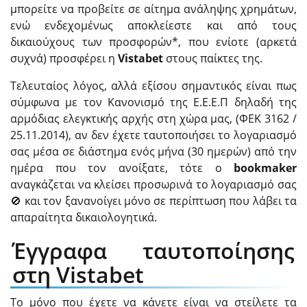
μπορείτε να προβείτε σε αίτημα ανάληψης χρημάτων,
ενώ ενδεχομένως αποκλείεστε και από τους
δικαιούχους των προσφορών*, που ενίοτε (αρκετά
συχνά) προσφέρει η
Vistabet
στους παίκτες της.
Τελευταίος λόγος, αλλά εξίσου σημαντικός είναι πως
σύμφωνα με τον Κανονισμό της Ε.Ε.Ε.Π δηλαδή της
αρμόδιας ελεγκτικής αρχής στη χώρα μας, (ΦΕΚ 3162 /
25.11.2014), αν δεν έχετε ταυτοποιήσει το λογαριασμό
σας μέσα σε διάστημα ενός μήνα (30 ημερών) από την
ημέρα που τον ανοίξατε, τότε ο
bookmaker
αναγκάζεται να κλείσει προσωρινά το λογαριασμό σας
🚫 και τον ξανανοίγει μόνο σε περίπτωση που λάβει τα
απαραίτητα δικαιολογητικά.
Έγγραφα ταυτοποίησης
στη Vistabet
Το μόνο που έχετε να κάνετε είναι να στείλετε τα