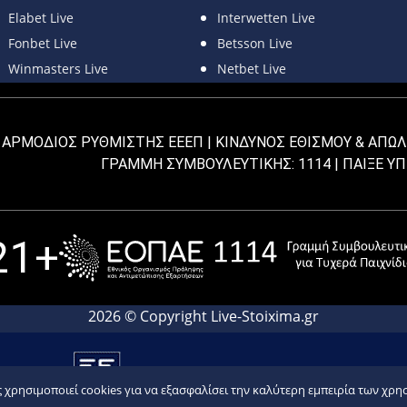
Elabet Live
Interwetten Live
Fonbet Live
Betsson Live
Winmasters Live
Netbet Live
| ΑΡΜΟΔΙΟΣ ΡΥΘΜΙΣΤΗΣ ΕΕΕΠ | ΚΙΝΔΥΝΟΣ ΕΘΙΣΜΟΥ & ΑΠΩΛ
ΓΡΑΜΜΗ ΣΥΜΒΟΥΛΕΥΤΙΚΗΣ: 1114 |
ΠΑΙΞΕ Υ
21+
2026 © Copyright Live-Stoixima.gr
ας χρησιμοποιεί cookies για να εξασφαλίσει την καλύτερη εμπειρία των χρ