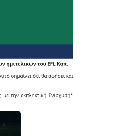
ων ημιτελικών του EFL Καπ.
Αυτό σημαίνει ότι θα αφήσει και
ς με την εκπληκτική Ενίσχυση*