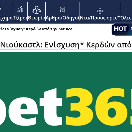
enu
οίχημα
Τζίροι
Θεωρία
Άρθρα/Οδηγοί
Νέα/Προσφορές*
Όλες
λ: Ενίσχυση* Κερδών από την bet365!
 Νιούκαστλ: Ενίσχυση* Κερδών από