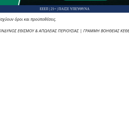
ΕΕΕΠ | 21+ | ΠΑΙΞΕ ΥΠΕΥΘΥΝΑ
 Ισχύουν όροι και προϋποθέσεις.
ΚΙΝΔΥΝΟΣ ΕΘΙΣΜΟΥ & ΑΠΩΛΕΙΑΣ ΠΕΡΙΟΥΣΙΑΣ | ΓΡΑΜΜΗ ΒΟΗΘΕΙΑΣ ΚΕΘΕ