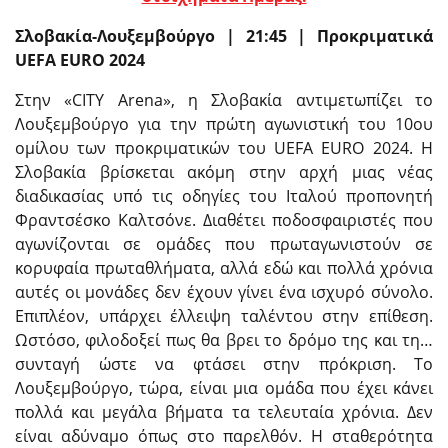
Σλοβακία-Λουξεμβούργο | 21:45 | Προκριματικά
UEFA EURO 2024
Στην «CITY Arena», η Σλοβακία αντιμετωπίζει το
Λουξεμβούργο για την πρώτη αγωνιστική του 10ου
ομίλου των προκριματικών του UEFA EURO 2024. H
Σλοβακία βρίσκεται ακόμη στην αρχή μιας νέας
διαδικασίας υπό τις οδηγίες του Ιταλού προπονητή
Φραντσέσκο Καλτσόνε. Διαθέτει ποδοσφαιριστές που
αγωνίζονται σε ομάδες που πρωταγωνιστούν σε
κορυφαία πρωταθλήματα, αλλά εδώ και πολλά χρόνια
αυτές οι μονάδες δεν έχουν γίνει ένα ισχυρό σύνολο.
Επιπλέον, υπάρχει έλλειψη ταλέντου στην επίθεση.
Ωστόσο, φιλοδοξεί πως θα βρει το δρόμο της και τη…
συνταγή ώστε να φτάσει στην πρόκριση. Το
Λουξεμβούργο, τώρα, είναι μια ομάδα που έχει κάνει
πολλά και μεγάλα βήματα τα τελευταία χρόνια. Δεν
είναι αδύναμο όπως στο παρελθόν. Η σταθερότητα