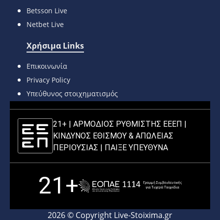
Betsson Live
Netbet Live
Χρήσιμα Links
Επικοινωνία
Privacy Policy
Υπεύθυνος στοιχηματισμός
21+ | ΑΡΜΟΔΙΟΣ ΡΥΘΜΙΣΤΗΣ ΕΕΕΠ |
ΚΙΝΔΥΝΟΣ ΕΘΙΣΜΟΥ & ΑΠΩΛΕΙΑΣ
ΠΕΡΙΟΥΣΙΑΣ |
ΠΑΙΞΕ ΥΠΕΥΘΥΝΑ
21+
2026 © Copyright Live-Stoixima.gr