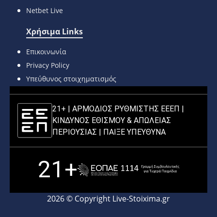
Netbet Live
Χρήσιμα Links
Επικοινωνία
Privacy Policy
Υπεύθυνος στοιχηματισμός
21+ | ΑΡΜΟΔΙΟΣ ΡΥΘΜΙΣΤΗΣ ΕΕΕΠ |
ΚΙΝΔΥΝΟΣ ΕΘΙΣΜΟΥ & ΑΠΩΛΕΙΑΣ
ΠΕΡΙΟΥΣΙΑΣ |
ΠΑΙΞΕ ΥΠΕΥΘΥΝΑ
21+
2026 © Copyright Live-Stoixima.gr