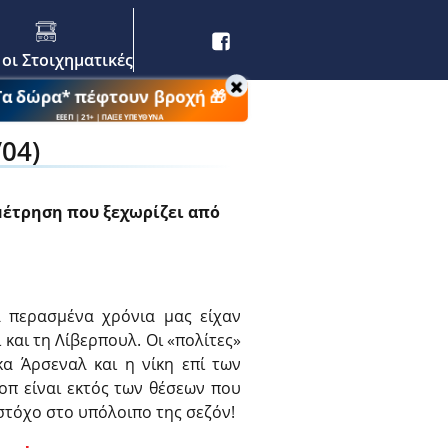
 οι Στοιχηματικές
Τα δώρα* πέφτουν βροχή 🎁
ΕΕΕΠ | 21+ | ΠΑΙΞΕ ΥΠΕΥΘΥΝΑ
/04)
μέτρηση που ξεχωρίζει από
α περασμένα χρόνια μας είχαν
 και τη Λίβερπουλ. Οι «πολίτες»
α Άρσεναλ και η νίκη επί των
λοπ είναι εκτός των θέσεων που
στόχο στο υπόλοιπο της σεζόν!