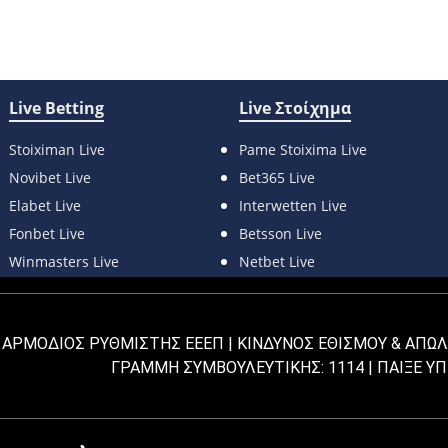
Live Betting
Live Στοίχημα
Stoiximan Live
Pame Stoixima Live
Novibet Live
Bet365 Live
Elabet Live
Interwetten Live
Fonbet Live
Betsson Live
Winmasters Live
Netbet Live
| ΑΡΜΟΔΙΟΣ ΡΥΘΜΙΣΤΗΣ ΕΕΕΠ | ΚΙΝΔΥΝΟΣ ΕΘΙΣΜΟΥ & ΑΠΩΛ
ΓΡΑΜΜΗ ΣΥΜΒΟΥΛΕΥΤΙΚΗΣ: 1114 |
ΠΑΙΞΕ Υ