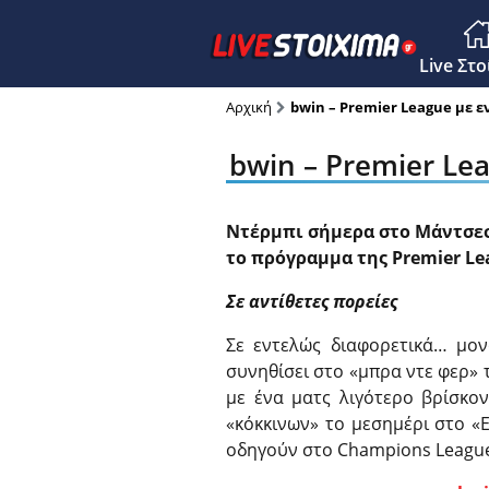
Main M
Live Στ
Αρχική
bwin – Premier League με εν
bwin – Premier Lea
Ντέρμπι σήμερα στο Μάντσεστ
το πρόγραμμα της Premier Le
Σε αντίθετες πορείες
Σε εντελώς διαφορετικά… μον
συνηθίσει στο «μπρα ντε φερ» τ
με ένα ματς λιγότερο βρίσκο
«κόκκινων» το μεσημέρι στο «E
οδηγούν στο Champions League 