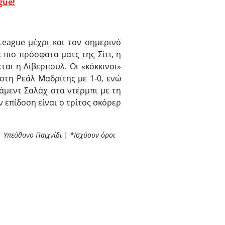
gue!
League μέχρι και τον σημερινό
 πιο πρόσφατα ματς της Σίτι, η
ται η Λίβερπουλ. Οι «κόκκινοι»
στη Ρεάλ Μαδρίτης με 1-0, ενώ
άμεντ Σαλάχ στα ντέρμπι με τη
ν επίδοση είναι ο τρίτος σκόρερ
 Υπεύθυνο Παιχνίδι | *Ισχύουν όροι