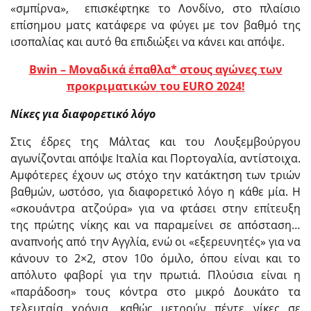
«σμπίρνα», επισκέφτηκε το Λονδίνο, στο πλαίσιο
επίσημου ματς κατάφερε να φύγει με τον βαθμό της
ισοπαλίας και αυτό θα επιδιώξει να κάνει και απόψε.
Bwin – Mοναδικά έπαθλα* στους αγώνες των
προκριματικών του EURO 2024!
Νίκες για διαφορετικό λόγο
Στις έδρες της Μάλτας και του Λουξεμβούργου
αγωνίζονται απόψε Ιταλία και Πορτογαλία, αντίστοιχα.
Αμφότερες έχουν ως στόχο την κατάκτηση των τριών
βαθμών, ωστόσο, για διαφορετικό λόγο η κάθε μία. Η
«σκουάντρα ατζούρα» για να φτάσει στην επίτευξη
της πρώτης νίκης και να παραμείνει σε απόσταση…
αναπνοής από την Αγγλία, ενώ οι «εξερευνητές» για να
κάνουν το 2×2, στον 10ο όμιλο, όπου είναι και το
απόλυτο φαβορί για την πρωτιά. Πλούσια είναι η
«παράδοση» τους κόντρα στο μικρό Δουκάτο τα
τελευταία χρόνια, καθώς μετρούν πέντε νίκες σε