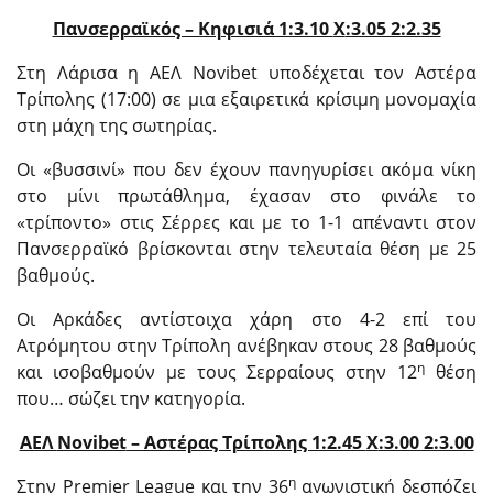
Πανσερραϊκός – Κηφισιά 1:3.10
X
:3.05 2:2.35
Στη Λάρισα η ΑΕΛ Novibet υποδέχεται τον Αστέρα
Τρίπολης (17:00) σε μια εξαιρετικά κρίσιμη μονομαχία
στη μάχη της σωτηρίας.
Οι «βυσσινί» που δεν έχουν πανηγυρίσει ακόμα νίκη
στο μίνι πρωτάθλημα, έχασαν στο φινάλε το
«τρίποντο» στις Σέρρες και με το 1-1 απέναντι στον
Πανσερραϊκό βρίσκονται στην τελευταία θέση με 25
βαθμούς.
Οι Αρκάδες αντίστοιχα χάρη στο 4-2 επί του
Ατρόμητου στην Τρίπολη ανέβηκαν στους 28 βαθμούς
η
και ισοβαθμούν με τους Σερραίους στην 12
θέση
που… σώζει την κατηγορία.
ΑΕΛ
Novibet
– Αστέρας Τρίπολης 1:2.45
X
:3.00 2:3.00
η
Στην Premier League και την 36
αγωνιστική δεσπόζει