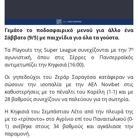
Γεμάτο το ποδοσφαιρικό μενού για άλλο ένα
Σάββατο (9/5) με παιχνίδια για όλα τα γούστα.
η
Τα Playouts της Super League συνεχίζονται με την 7
αγωνιστική, όπου στις Σέρρες ο Πανσερραϊκός
αντιμετωπίζει την Κηφισιά (16:00).
Οι γηπεδούχοι του Ζεράρ Σαραγόσα κατάφεραν να
σώσουν την ισοπαλία με την ΑΕΛ Novibet στις
καθυστερήσεις με το πέναλτι του Καρέλη (1-1) και με
28 βαθμούς συνεχίζουν να παλεύουν για τη σωτηρία.
Η Κηφισιά του Σεμπάστιαν Λέτο από την πλευρά της
με το «τρίποντο» στο Αγρίνιο επί του Παναιτωλικού (0-
1) ανέβηκε στους 34 βαθμούς και αγκάλιασε την
παραμονή.