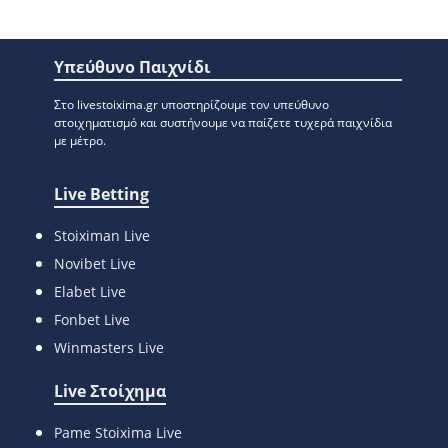
Υπεύθυνο Παιχνίδι
Στο livestoixima.gr υποστηρίζουμε τον υπεύθυνο
στοιχηματισμό και συστήνουμε να παίζετε τυχερά παιχνίδια
με μέτρο.
Live Betting
Stoiximan Live
Novibet Live
Elabet Live
Fonbet Live
Winmasters Live
Live Στοίχημα
Pame Stoixima Live