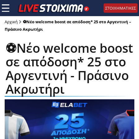
ΣΤΟΙΧΗΜΑΤΙΚΕΣ
Αρχική
⚽Νέο welcome boost σε απόδοση* 25 στο Αργεντινή –
Πράσινο Ακρωτήρι
⚽Νέο welcome boost
σε απόδοση* 25 στο
Αργεντινή - Πράσινο
Ακρωτήρι