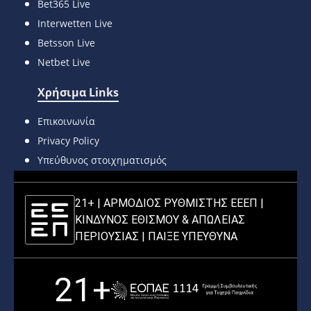
Bet365 Live
Interwetten Live
Betsson Live
Netbet Live
Χρήσιμα Links
Επικοινωνία
Privacy Policy
Υπεύθυνος στοιχηματισμός
21+ | ΑΡΜΟΔΙΟΣ ΡΥΘΜΙΣΤΗΣ ΕΕΕΠ |
ΚΙΝΔΥΝΟΣ ΕΘΙΣΜΟΥ & ΑΠΩΛΕΙΑΣ
ΠΕΡΙΟΥΣΙΑΣ |
ΠΑΙΞΕ ΥΠΕΥΘΥΝΑ
21+