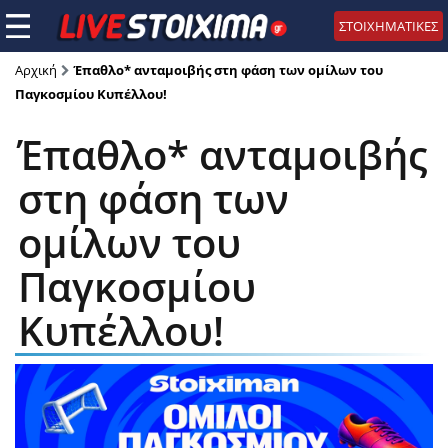
ΣΤΟΙΧΗΜΑΤΙΚΕΣ
Αρχική
Έπαθλο* ανταμοιβής στη φάση των ομίλων του
Παγκοσμίου Κυπέλλου!
Έπαθλο* ανταμοιβής
στη φάση των
ομίλων του
Παγκοσμίου
Κυπέλλου!