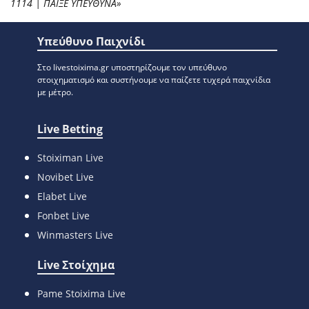
1114 | ΠΑΙΞΕ ΥΠΕΥΘΥΝΑ»
Υπεύθυνο Παιχνίδι
Στο livestoixima.gr υποστηρίζουμε τον υπεύθυνο
στοιχηματισμό και συστήνουμε να παίζετε τυχερά παιχνίδια
με μέτρο.
Live Betting
Stoiximan Live
Novibet Live
Elabet Live
Fonbet Live
Winmasters Live
Live Στοίχημα
Pame Stoixima Live