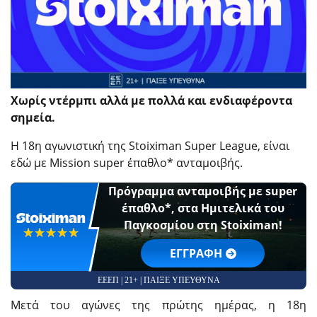
Χωρίς ντέρμπι αλλά με πολλά και ενδιαφέροντα
σημεία.
Η 18η αγωνιστική της Stoiximan Super League, είναι
εδώ με Mission super έπαθλο* ανταμοιβής.
Πρόγραμμα ανταμοιβής με super
έπαθλο*, στα Ημιτελικά του
Παγκοσμίου στη Stoiximan!
☆☆☆☆☆
★★★★★
EΓΓΡΑΦΗ
ΕΕΕΠ | 21+ | ΠΑΙΞΕ ΥΠΕΥΘΥΝΑ
Μετά του αγώνες της πρώτης ημέρας, η 18η