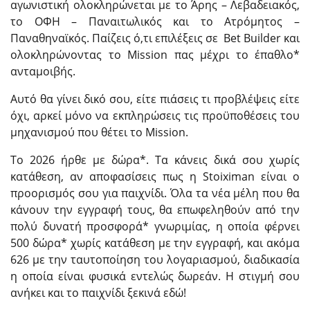
αγωνιστική ολοκληρώνεται με το Άρης – Λεβαδειακός,
το ΟΦΗ – Παναιτωλικός και το Ατρόμητος –
Παναθηναϊκός. Παίζεις ό,τι επιλέξεις σε Bet Builder και
ολοκληρώνοντας το Mission πας μέχρι το έπαθλο*
ανταμοιβής.
Αυτό θα γίνει δικό σου, είτε πιάσεις τι προβλέψεις είτε
όχι, αρκεί μόνο να εκπληρώσεις τις προϋποθέσεις του
μηχανισμού που θέτει το Mission.
Το 2026 ήρθε με δώρα*. Τα κάνεις δικά σου χωρίς
κατάθεση, αν αποφασίσεις πως η Stoiximan είναι ο
προορισμός σου για παιχνίδι. Όλα τα νέα μέλη που θα
κάνουν την εγγραφή τους, θα επωφεληθούν από την
πολύ δυνατή προσφορά* γνωριμίας, η οποία φέρνει
500 δώρα* χωρίς κατάθεση με την εγγραφή, και ακόμα
626 με την ταυτοποίηση του λογαριασμού, διαδικασία
η οποία είναι φυσικά εντελώς δωρεάν. Η στιγμή σου
ανήκει και το παιχνίδι ξεκινά εδώ!