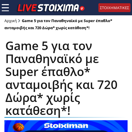
ΣΤΟΙΧΗΜΑΤΙΚΕΣ
Αρχική
Game 5 για τον Παναθηναϊκό με Super έπαθλο*
ανταμοιβής και 720 Δώρα* χωρίς κατάθεση*!
Game 5 για τον
Παναθηναϊκό με
Super έπαθλο*
ανταμοιβής και 720
Δώρα* χωρίς
κατάθεση*!