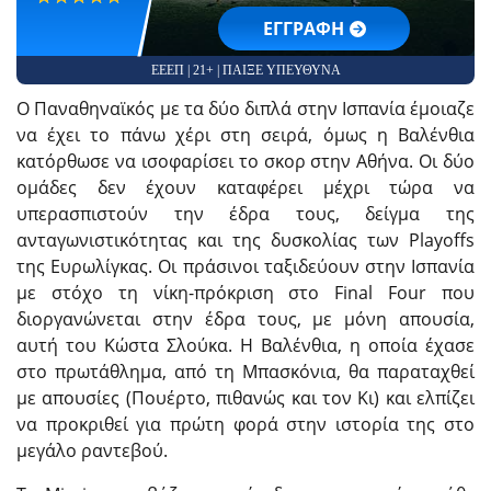
EΓΓΡΑΦΗ
ΕΕΕΠ | 21+ | ΠΑΙΞΕ ΥΠΕΥΘΥΝΑ
Ο Παναθηναϊκός με τα δύο διπλά στην Ισπανία έμοιαζε
να έχει το πάνω χέρι στη σειρά, όμως η Βαλένθια
κατόρθωσε να ισοφαρίσει το σκορ στην Αθήνα. Οι δύο
ομάδες δεν έχουν καταφέρει μέχρι τώρα να
υπερασπιστούν την έδρα τους, δείγμα της
ανταγωνιστικότητας και της δυσκολίας των Playoffs
της Ευρωλίγκας. Οι πράσινοι ταξιδεύουν στην Ισπανία
με στόχο τη νίκη-πρόκριση στο Final Four που
διοργανώνεται στην έδρα τους, με μόνη απουσία,
αυτή του Κώστα Σλούκα. Η Βαλένθια, η οποία έχασε
στο πρωτάθλημα, από τη Μπασκόνια, θα παραταχθεί
με απουσίες (Πουέρτο, πιθανώς και τον Κι) και ελπίζει
να προκριθεί για πρώτη φορά στην ιστορία της στο
μεγάλο ραντεβού.