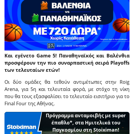
Kαι εγένετο Game 5! Παναθηναϊκός και Βαλένθια
προσφέρουν την πιο συναρπαστική σειρά Playoffs
των τελευταίων ετών!
Οι δύο ομάδες θα τεθούν αντιμέτωπες στην Roig
Arena, για 5η και τελευταία φορά, με στόχο τη νίκη
που θα τους εξασφαλίσει το τελευταίο εισιτήριο για το
Final Four της Αθήνας.
Πρόγραμμα ανταμοιβής με super
έπαθλο*, στα Ημιτελικά του
Παγκοσμίου στη Stoiximan!
☆☆☆☆☆
★★★★★