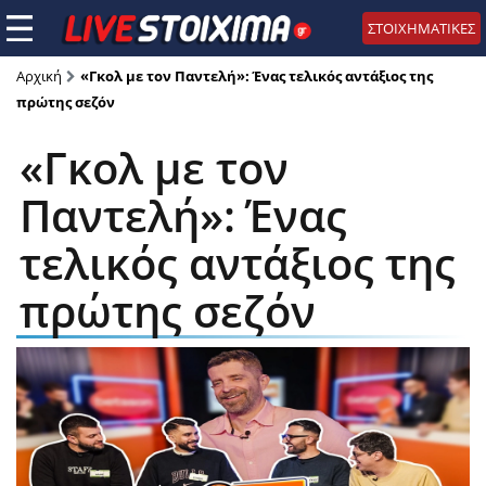
ΣΤΟΙΧΗΜΑΤΙΚΕΣ
Αρχική
«Γκολ με τον Παντελή»: Ένας τελικός αντάξιος της
πρώτης σεζόν
«Γκολ με τον
Παντελή»: Ένας
τελικός αντάξιος της
πρώτης σεζόν