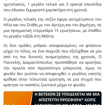
ημιτελικούς, 1 μεγάλο τελικό και 3 special επεισόδια
που έδωσαν ξεχωριστό χαρακτήρα στη χρονιά.
Ο μεγάλος τελικός της σεζόν έφερε αντιμέτωπους τον
Ηλία και τον Στάθη με τον Αρτέμη και τον Δημήτρη, σε
μια πραγματική ντερμπάρα 15 ερωτήσεων, με έπαθλο
το μεγάλο ταξίδι στη Μάλτα.
Οι δύο ομάδες μπήκαν αποφασισμένες να φτάσουν
μέχρι το τέλος, σε ένα παιχνίδι που εξελίχθηκε σε μία
από τις πιο δυνατές αναμετρήσεις της χρονιάς. Ο
Παντελής Διαμαντόπουλος προσπάθησε να κρατήσει
την αγωνία όσο περισσότερο μπορούσε, όμως το
φινάλε δεν γινόταν να αποφευχθεί: ο μεγάλος νικητής
κρίθηκε στην τελευταία ερώτηση, σε μια στιγμή που
κράτησε το σασπένς ζωντανό μέχρι το φινάλε.
Η BETSSON ΣΕ ΥΠΟΔΕΧΕΤΑΙ ΜΕ ΜΙΑ
ΑΠΙΣΤΕΥΤΗ ΠΡΟΣΦΟΡΑ* ΧΩΡΙΣ