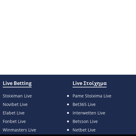
Live Betting
Live Στοίχημα
Stoiximan Live
Pame Stoixima Live
Novibet Live
Bet365 Live
Elabet Live
Interwetten Live
Fonbet Live
Betsson Live
Winmasters Live
Netbet Live