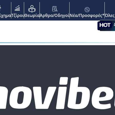
enu
οίχημα
Τζίροι
Θεωρία
Άρθρα/Οδηγοί
Νέα/Προσφορές*
Όλες