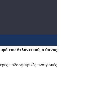
ευρά του Ατλαντικού, ο ύπνος
ύτερες ποδοσφαιρικές ανατροπές