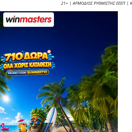
21+ | ΑΡΜΟΔΙΟΣ ΡΥΘΜΙΣΤΗΣ ΕΕΕΠ | 