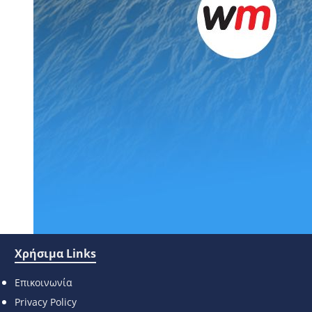
Χρήσιμα Links
Επικοινωνία
Privacy Policy