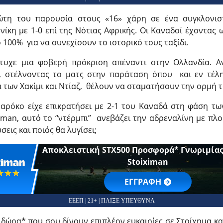
τη του παρουσία στους «16» χάρη σε ένα συγκλονιστ
νίκη με 1-0 επί της Νότιας Αφρικής. Οι Καναδοί έχοντα
ο 100% για να συνεχίσουν το ιστορικό τους ταξίδι.
τυχε μια φοβερή πρόκριση απέναντι στην Ολλανδία. Αν
ς, στέλνοντας το ματς στην παράταση όπου και εν τέλ
τα των Χακίμι και Ντίαζ, θέλουν να σταματήσουν την ορμή 
αρόκο είχε επικρατήσει με 2-1 του Καναδά στη φάση τω
iximan, αυτό το “ντέρμπι” ανεβάζει την αδρεναλίνη με πλ
σεις και ποιός θα λυγίσει;
Αποκλειστική STX500 Προσφορά* Γνωριμίας
Stoiximan
☆☆☆
★★★
EΓΓΡΑΦΗ
ΕΕΕΠ | 21+ | ΠΑΙΞΕ ΥΠΕΥΘΥΝΑ
δώρα* που σου δίνουν επιπλέον ευκαιρίες σε Στοίχημα και