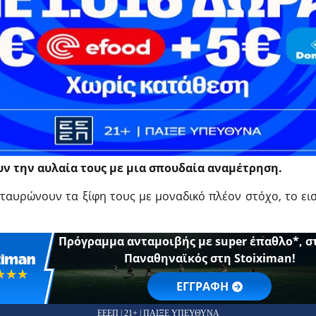
υν την αυλαία τους με μια σπουδαία αναμέτρηση.
αυρώνουν τα ξίφη τους με μοναδικό πλέον στόχο, το εισ
Πρόγραμμα ανταμοιβής με super έπαθλο*, στ
Παναθηναϊκός στη Stoiximan!
☆☆☆
★★★
EΓΓΡΑΦΗ
ΕΕΕΠ | 21+ | ΠΑΙΞΕ ΥΠΕΥΘΥΝΑ