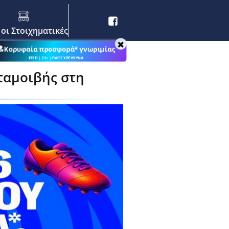
 οι Στοιχηματικές
🔝Κορυφαία προσφορά* γνωριμίας
ΕΕΕΠ | 21+ | ΠΑΙΞΕ ΥΠΕΥΘΥΝΑ
ταμοιβής στη