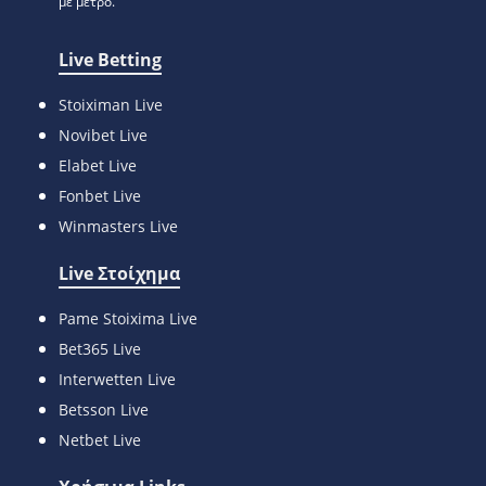
με μέτρο.
Live Betting
Stoiximan Live
Novibet Live
Elabet Live
Fonbet Live
Winmasters Live
Live Στοίχημα
Pame Stoixima Live
Bet365 Live
Interwetten Live
Betsson Live
Netbet Live