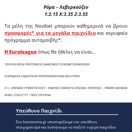
Ρόμα – Λεβερκούζεν
1:2.15
X
:3.35 2:3.55
Τα μέλη της Novibet μπορούν καθημερινά να βρουν
προσφορές* για τα μεγάλα παιχνίδια
και κορυφαίο
πρόγραμμα ανταμοιβής*.
Η Euroleague
όπως θα ήθελες να είναι…
*ΙΣΧΥΟΥΝ ΟΡΟΙ & ΠΡΟΫΠΟΘΕΣΕΙΣ ΔΙΑΘΕΣΙΜΟΙ ΣΤΟ NOVIBET.GR/INFO/OROI
ΟΙ ΑΠΟΔΟΣΕΙΣ ΕΝΔΕΧΕΤΑΙ ΝΑ ΤΡΟΠΟΠΟΙΗΘΟΥΝ ΑΝΑ ΠΑΣΑ ΣΤΙΓΜΗ
21+| ΑΡΜΟΔΙΟΣ ΡΥΘΜΙΣΤΗΣ:ΕΕΕΠ | ΚΙΝΔΥΝΟΣ ΕΘΙΣΜΟΥ & ΑΠΩΛΕΙΑΣ ΠΕΡΙΟΥΣΙΑΣ | ΓΡΑΜΜΗ ΒΟΗΘΕΙΑΣ
ΚΕΘΕΑ: 2109237777 | ΠΑΙΞΕ ΥΠΕΥΘΥΝΑ.
Υπεύθυνο Παιχνίδι
Στο livestoixima.gr υποστηρίζουμε τον υπεύθυνο
στοιχηματισμό και συστήνουμε να παίζετε τυχερά παιχνίδια