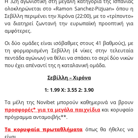
Η 32η αγωνιστική στη μεγάλη κατηγορία της Ισπανίας
ολοκληρώνεται στο «Ramon Sanchez-Pizjuan» όπου η
Σεβίλλη περιμένει την Χιρόνα (22:00), με το «τρίποντο»
να διατηρεί ζωντανή την ευρωπαϊκή προοπτική για
αμφότερες.
Οι δύο ομάδες είναι ισόβαθμες στους 41 βαθμούς), με
τη φορμαρισμένη Σεβίλλη (4 νίκες στην τελευταία
πεντάδα αγώνων) να θέλει να σπάσει το σερί δύο νικών
που έχει απέναντί της η καταλανική ομάδα.
Σεβίλλη – Χιρόνα
1: 1.99 X: 3.55 2: 3.90
Τα μέλη της Novibet μπορούν καθημερινά να βρουν
προσφορές* για τα μεγάλα παιχνίδια
και κορυφαίο
πρόγραμμα ανταμοιβής**.
Τα κορυφαία πρωταθλήματα
όπως θα ήθελες να
είναι…