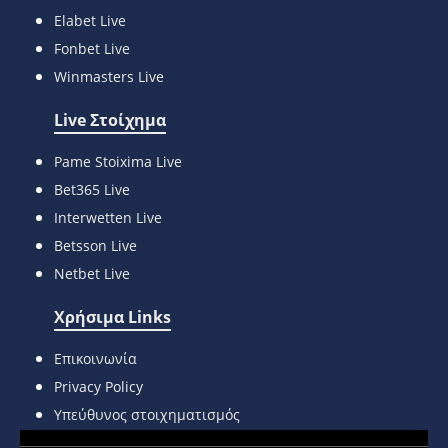
Elabet Live
Fonbet Live
Winmasters Live
Live Στοίχημα
Pame Stoixima Live
Bet365 Live
Interwetten Live
Betsson Live
Netbet Live
Χρήσιμα Links
Επικοινωνία
Privacy Policy
Υπεύθυνος στοιχηματισμός