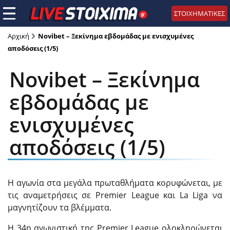
ΣΤΟΙΧΗΜΑΤΙΚΕΣ
Αρχική
Novibet – Ξεκίνημα εβδομάδας με ενισχυμένες
αποδόσεις (1/5)
Novibet – Ξεκίνημα
εβδομάδας με
ενισχυμένες
αποδόσεις (1/5)
Η αγωνία στα μεγάλα πρωταθλήματα κορυφώνεται, με
τις αναμετρήσεις σε Premier League και La Liga να
μαγνητίζουν τα βλέμματα.
Η 34η αγωνιστική της Premier League ολοκληρώνεται