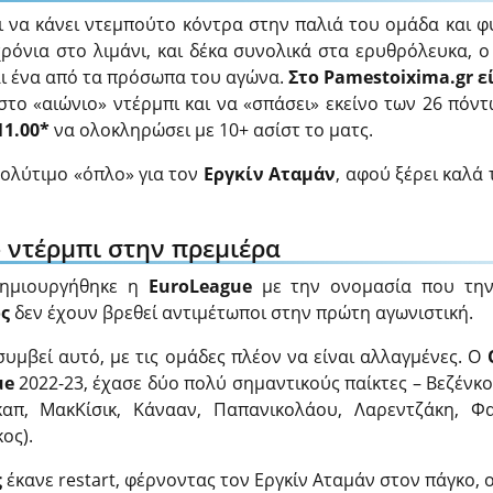
 να κάνει ντεμπούτο κόντρα στην παλιά του ομάδα και φυ
ρόνια στο λιμάνι, και δέκα συνολικά στα ερυθρόλευκα, 
αι ένα από τα πρόσωπα του αγώνα.
Στο Pamestoixima.gr ε
το «αιώνιο» ντέρμπι και να «σπάσει» εκείνο των 26 πόν
1.00*
να ολοκληρώσει με 10+ ασίστ το ματς.
πολύτιμο «όπλο» για τον
Εργκίν Αταμάν
, αφού ξέρει καλά 
 ντέρμπι στην πρεμιέρα
δημιουργήθηκε η
EuroLeague
με την ονομασία που την
ς
δεν έχουν βρεθεί αντιμέτωποι στην πρώτη αγωνιστική.
συμβεί αυτό, με τις ομάδες πλέον να είναι αλλαγμένες. Ο
ue
2022-23, έχασε δύο πολύ σημαντικούς παίκτες – Βεζένκ
καπ, ΜακΚίσικ, Κάνααν, Παπανικολάου, Λαρεντζάκη, Φα
ος).
ς
έκανε restart, φέρνοντας τον Εργκίν Αταμάν στον πάγκο, 