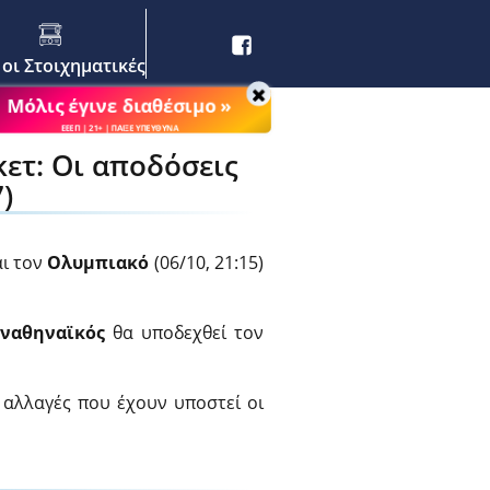
 οι Στοιχηματικές
Μόλις έγινε διαθέσιμο »
ρας στην EuroLeague! (18/07)
ΕΕΕΠ | 21+ | ΠΑΙΞΕ ΥΠΕΥΘΥΝΑ
ετ: Οι αποδόσεις
)
ι τον
Ολυμπιακό
(06/10, 21:15)
ναθηναϊκός
θα υποδεχθεί τον
ς αλλαγές που έχουν υποστεί οι