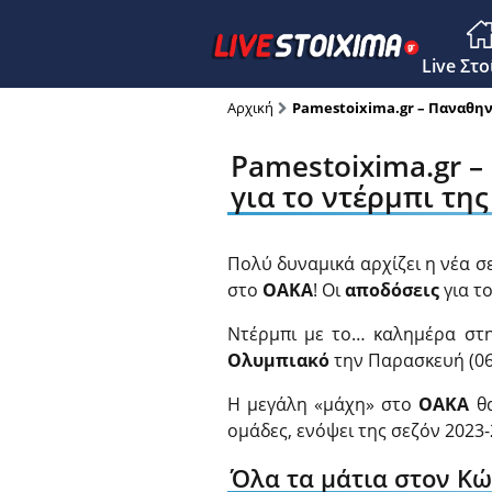
Main M
Live Στ
Αρχική
Pamestoixima.gr – Παναθηνα
Pamestoixima.gr –
για το ντέρμπι της
Πολύ δυναμικά αρχίζει η νέα 
στο
ΟΑΚΑ
! Οι
αποδόσεις
για τ
Ντέρμπι με το… καλημέρα σ
Ολυμπιακό
την Παρασκευή (06/
Η μεγάλη «μάχη» στο
ΟΑΚΑ
θα
ομάδες, ενόψει της σεζόν 2023-
Όλα τα μάτια στον Κ