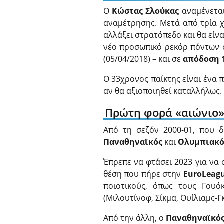
Ο
Κώστας Σλούκας
αναμένεται
αναμέτρησης. Μετά από τρία χ
αλλάξει στρατόπεδο και θα είν
νέο προσωπικό ρεκόρ πόντων σ
(05/04/2018) – και σε
απόδοση 1
Ο 33χρονος παίκτης είναι ένα 
αν θα αξιοποιηθεί καταλλήλως.
Πρώτη φορά «αιώνιο»
Από τη σεζόν 2000-01, που 
Παναθηναϊκός
και
Ολυμπιακό
Έπρεπε να φτάσει 2023 για να 
θέση που πήρε στην
EuroLeag
ποιοτικούς, όπως τους Γουό
(Μιλουτίνοφ, Σίκμα, Ουίλιαμς-Γκ
Από την άλλη, ο
Παναθηναϊκό