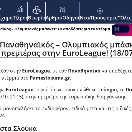
enu
οίχημα
Τζίροι
Θεωρία
Άρθρα/Οδηγοί
Νέα/Προσφορές*
Όλες
ϊκός – Ολυμπιακός μπάσκετ: Οι αποδόσεις για το ντέρμπι της πρεμιέ
 Παναθηναϊκός – Ολυμπιακός μπάσκ
 πρεμιέρας στην EuroLeague! (18/07
σεζόν στην
EuroLeague
, με τον
Παναθηναϊκό
να υποδέχετα
ο ντέρμπι στο
Pamestoixima.gr
.
την
EuroLeague
, αφού όπως ανακοινώθηκε επίσημα, ο
Πα
10, 21:15), στην πρεμιέρα της ευρωπαϊκής διοργάνωσης.
 μονοπωλήσει το ενδιαφέρον, ειδικά μετά και τις ριζικέ
24.
ώστα Σλούκα