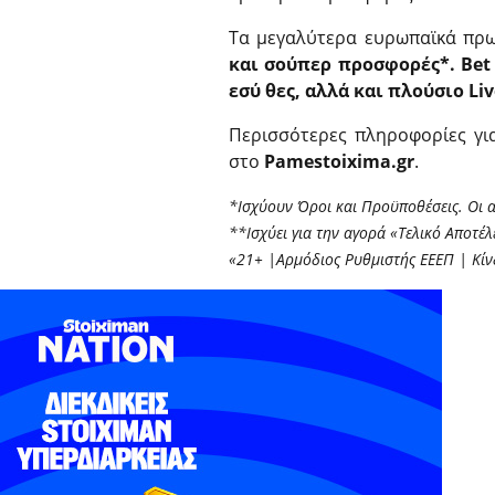
Τα μεγαλύτερα ευρωπαϊκά πρ
και σούπερ προσφορές*. Bet 
εσύ θες, αλλά και πλούσιο Li
Περισσότερες πληροφορίες για
στο
Pamestoixima.gr
.
*Ισχύουν Όροι και Προϋποθέσεις. Οι α
**Ισχύει για την αγορά «Τελικό Αποτέ
«21+ |Αρμόδιος Ρυθμιστής ΕΕΕΠ | Κί