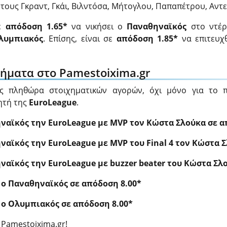
τους Γκραντ, Γκάι, Βιλντόσα, Μήτογλου, Παπαπέτρου, Αντ
σε
απόδοση 1.65*
να νικήσει ο
Παναθηναϊκός
στο ντέρ
λυμπιακός
. Επίσης, είναι σε
απόδοση 1.85*
να επιτευχ
χήματα στο Pamestoixima.gr
ς πληθώρα στοιχηματικών αγορών, όχι μόνο για το 
κητή της
EuroLeague
.
ναϊκός την EuroLeague με MVP τον Κώστα Σλούκα σε α
ναϊκός την EuroLeague με MVP του Final 4 τον Κώστα 
ναϊκός την EuroLeague με buzzer beater του Κώστα Σλ
 ο Παναθηναϊκός σε απόδοση 8.00*
 ο Ολυμπιακός σε απόδοση 8.00*
 Pamestoixima.gr!