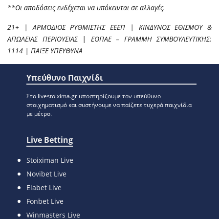
**Οι αποδόσεις ενδέχεται να υπόκεινται σε αλλαγές.
21+ | ΑΡΜΟΔΙΟΣ ΡΥΘΜΙΣΤΗΣ ΕΕΕΠ | ΚΙΝΔΥΝΟΣ ΕΘΙΣΜΟΥ &
ΑΠΩΛΕΙΑΣ ΠΕΡΙΟΥΣΙΑΣ | ΕΟΠΑΕ – ΓΡΑΜΜΗ ΣΥΜΒΟΥΛΕΥΤΙΚΗΣ:
1114 | ΠΑΙΞΕ ΥΠΕΥΘΥΝΑ
Υπεύθυνο Παιχνίδι
Στο livestoixima.gr υποστηρίζουμε τον υπεύθυνο
στοιχηματισμό και συστήνουμε να παίζετε τυχερά παιχνίδια
με μέτρο.
Live Betting
Stoiximan Live
Novibet Live
Elabet Live
Fonbet Live
Winmasters Live