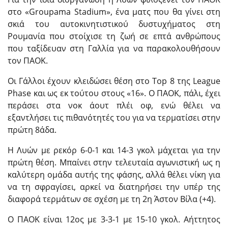
στο «Groupama Stadium», ένα ματς που θα γίνει στη
σκιά του αυτοκινητιστικού δυστυχήματος στη
Ρουμανία που στοίχισε τη ζωή σε επτά ανθρώπους
που ταξίδευαν στη Γαλλία για να παρακολουθήσουν
τον ΠΑΟΚ.
Οι Γάλλοι έχουν κλειδώσει θέση στο Top 8 της League
Phase και ως εκ τούτου στους «16». Ο ΠΑΟΚ, πάλι, έχει
περάσει στα νοκ άουτ πλέι οφ, ενώ θέλει να
εξαντλήσει τις πιθανότητές του για να τερματίσει στην
πρώτη 8άδα.
Η Λυών με ρεκόρ 6-0-1 και 14-3 γκολ μάχεται για την
πρώτη θέση. Μπαίνει στην τελευταία αγωνιστική ως η
καλύτερη ομάδα αυτής της φάσης, αλλά θέλει νίκη για
να τη σφραγίσει, αρκεί να διατηρήσει την υπέρ της
διαφορά τερμάτων σε σχέση με τη 2η Άστον Βίλα (+4).
Ο ΠΑΟΚ είναι 12ος με 3-3-1 με 15-10 γκολ. Αήττητος