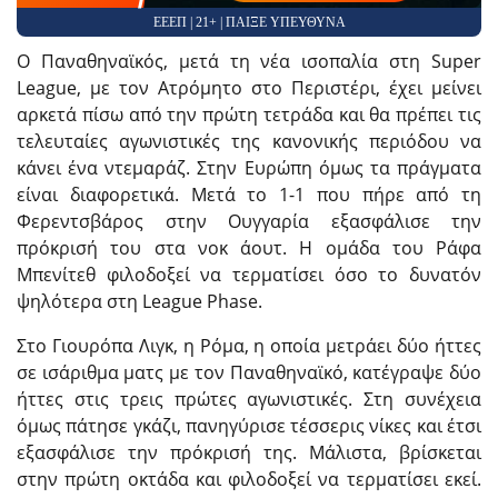
ΕΕΕΠ | 21+ | ΠΑΙΞΕ ΥΠΕΥΘΥΝΑ
Ο Παναθηναϊκός, μετά τη νέα ισοπαλία στη Super
League, με τον Ατρόμητο στο Περιστέρι, έχει μείνει
αρκετά πίσω από την πρώτη τετράδα και θα πρέπει τις
τελευταίες αγωνιστικές της κανονικής περιόδου να
κάνει ένα ντεμαράζ. Στην Ευρώπη όμως τα πράγματα
είναι διαφορετικά. Μετά το 1-1 που πήρε από τη
Φερεντσβάρος στην Ουγγαρία εξασφάλισε την
πρόκρισή του στα νοκ άουτ. Η ομάδα του Ράφα
Μπενίτεθ φιλοδοξεί να τερματίσει όσο το δυνατόν
ψηλότερα στη League Phase.
Στο Γιουρόπα Λιγκ, η Ρόμα, η οποία μετράει δύο ήττες
σε ισάριθμα ματς με τον Παναθηναϊκό, κατέγραψε δύο
ήττες στις τρεις πρώτες αγωνιστικές. Στη συνέχεια
όμως πάτησε γκάζι, πανηγύρισε τέσσερις νίκες και έτσι
εξασφάλισε την πρόκρισή της. Μάλιστα, βρίσκεται
στην πρώτη οκτάδα και φιλοδοξεί να τερματίσει εκεί.