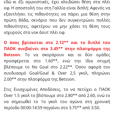
εδώ κι έξι αγωνιστικές, έχει κλειδώσει θέση στα πλέι
οφ. Η αποστολή του στη Γαλλία είναι διπλή: Αφενός να
εξαντλήσει τις πιθανότητες να πάρει μια θέση στην
πρώτη 8άδα, σενάριο που δεν συγκεντρώνει πολλές
πιθανότητες, αφετέρου να μην χάσει τη θέση τους
ισχυρούς στα νοκ άουτ πλέι οφ.
Ο άσος βρίσκεται στο 2.12** και το διπλό του
ΠΑΟΚ ανεβαίνει στο 3.45** στην πλατφόρμα της
Betsson
. Το να σκοράρουν και οι δύο ομάδες
προσφέρεται στο 1.60**, ενώ την ίδια στιγμή
βλέπουμε το No Goal στο 2.22**. Όσον αφορά τον
συνδυασμό Goal/Goal & Over 2,5 γκολ, πληρώνει
2.00** στην πλατφόρμα της Betsson.
Στις Ενισχυμένες Αποδόσεις, το να πετύχει ο ΠΑΟΚ
Over 1.5 γκολ το βλέπουμε στο 2.80** από 2.60, ενώ το
να σημειωθεί το 1ο γκολ του αγώνα στη χρονική
περίοδο 00:00-14:59 πηγαίνει στο 3.75** από 3.50.