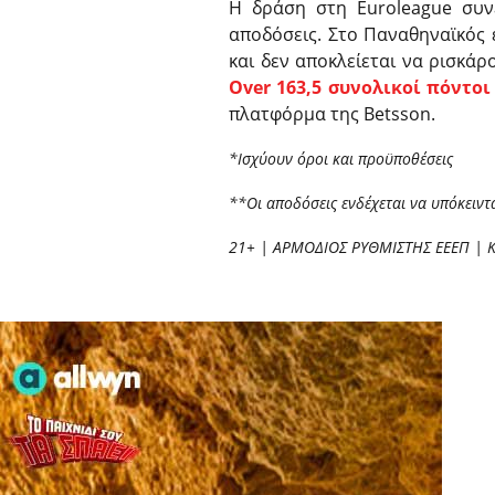
Η δράση στη Euroleague συνε
αποδόσεις. Στο Παναθηναϊκός 
και δεν αποκλείεται να ρισκάρ
Over 163,5 συνολικοί πόντοι
πλατφόρμα της Betsson.
*Ισχύουν όροι και προϋποθέσεις
**Οι αποδόσεις ενδέχεται να υπόκειντα
21+ | ΑΡΜΟΔΙΟΣ ΡΥΘΜΙΣΤΗΣ ΕΕΕΠ | 