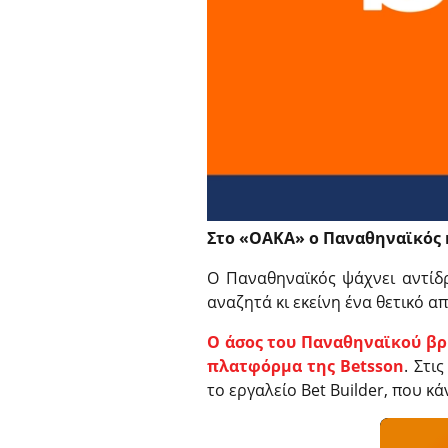
Στο «ΟΑΚΑ» ο Παναθηναϊκός κ
Ο Παναθηναϊκός ψάχνει αντίδ
αναζητά κι εκείνη ένα θετικό α
Ο άσος του Παναθηναϊκού βρί
πλατφόρμα της Betsson
. Στι
το εργαλείο Bet Builder, που κά