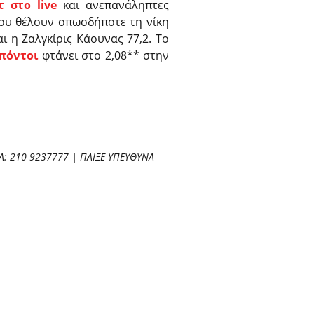
 στο live
και ανεπανάληπτες
που θέλουν οπωσδήποτε τη νίκη
ι η Ζαλγκίρις Κάουνας 77,2. Το
 πόντοι
φτάνει στο 2,08** στην
: 210 9237777 | ΠΑΙΞΕ ΥΠΕΥΘΥΝΑ