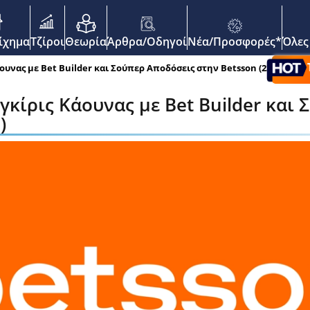
enu
οίχημα
Τζίροι
Θεωρία
Άρθρα/Οδηγοί
Νέα/Προσφορές*
Όλες
υνας με Bet Builder και Σούπερ Αποδόσεις στην Betsson (23/1)
κίρις Κάουνας με Bet Builder και
)