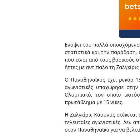
☆☆
★★
Ενόψει του πολλά υποσχόμενου
στατιστικά και την παράδοση, α
που είναι από τους βασικούς 
ήττες με αντίπαλο τη Ζαλγκίρι
O Παναθηναϊκός έχει ρεκόρ 13
αγωνιστικές υποχώρησε στην
Ολυμπιακό, τον οποίο ωστόσ
πρωτάθλημα με 15 νίκες.
H Ζαλγκίρις Κάουνας στέκεται σ
τελευταίες αγωνιστικές. Δεν α
στον Παναθηναϊκό για να βελτιώ