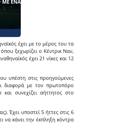
+ ΜΕ ΕΝΑ
ναϊκός έχει με το μέρος του τα
ί όπου ξεχωρίζει ο Κέντρικ Ναν,
αναθηναϊκός έχει 21 νίκες και 12
 που υπέστη στις προηγούμενες
ει διαφορά με τον πρωτοπόρο
 και συνεχίζει αήττητος στο
ς). Έχει υποστεί 5 ήττες στις 6
ει να κάνει την έκπληξη κόντρα