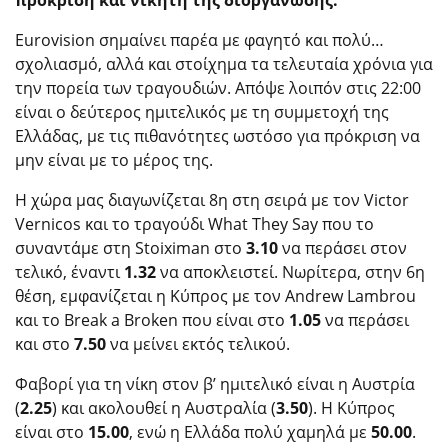
πρόκριση και νικητή της διοργάνωσης.
Eurovision σημαίνει παρέα με φαγητό και πολύ…
σχολιασμό, αλλά και
στοίχημα
τα τελευταία χρόνια για
την πορεία των τραγουδιών. Απόψε λοιπόν στις 22:00
είναι ο δεύτερος ημιτελικός με τη συμμετοχή της
Ελλάδας, με τις πιθανότητες ωστόσο για πρόκριση να
μην είναι με το μέρος της.
Η χώρα μας διαγωνίζεται 8η στη σειρά με τον Victor
Vernicos και το τραγούδι What They Say που το
συναντάμε στη Stoiximan στο
3.10
να περάσει στον
τελικό, έναντι
1.32
να αποκλειστεί. Νωρίτερα, στην 6η
θέση, εμφανίζεται η Κύπρος με τον Andrew Lambrou
και το Break a Broken που είναι στο
1.05
να περάσει
και στο
7.50
να μείνει εκτός τελικού.
Φαβορί για τη νίκη στον β’ ημιτελικό είναι η Αυστρία
(
2.25
) και ακολουθεί η Αυστραλία (
3.50
). Η Κύπρος
είναι στο
15.00
, ενώ η Ελλάδα πολύ χαμηλά με
50.00
.