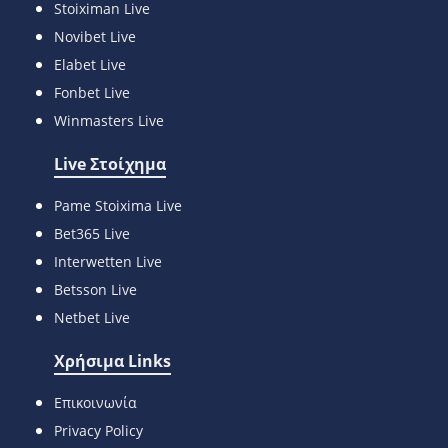
Stoiximan Live
Novibet Live
Elabet Live
Fonbet Live
Winmasters Live
Live Στοίχημα
Pame Stoixima Live
Bet365 Live
Interwetten Live
Betsson Live
Netbet Live
Χρήσιμα Links
Επικοινωνία
Privacy Policy