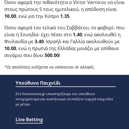
Όσον αφορά την πιθανότητα ο Victor Vernicos να είναι
στους πρώτους 5 τους ημιτελικού, η απόδοση είναι
10.00
, ενώ για την Κύπρο
1.35
.
Όσον αφορά τον τελικό του Σαββάτου, το φαβορί- που
είναι η Σουηδία- έχει πέσει στο
1.40
, ενώ ακολουθεί η
Φινλανδία με
3.40
. Ισραήλ και Γαλλία ακολουθούν με
10.00
, ενώ η πρωτιά της Ελλάδας μοιάζει με απίθανο
σενάριο που δίνει
500.00
!
*Οι αποδόσεις ενδέχεται να υπόκεινται σε αλλαγές.
Υπεύθυνο Παιχνίδι
Στο livestoixima.gr υποστηρίζουμε τον υπεύθυνο
στοιχηματισμό και συστήνουμε να παίζετε τυχερά παιχνίδια
με μέτρο.
Live Betting