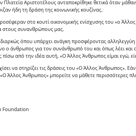
ν Πλατεία Αριστοτέλους ανταποκρίθηκε θετικά όταν μάθαι
ζαν ήδη τη δράση της κοινωνικής κουζίνας.
προσέφεραν στο κουτί οικονομικής ενίσχυσης του «ο Άλλο
λα στους συνανθρώπους μας.
 διαρκώς όπου υπάρχει ανάγκη προσφέροντας αλληλεγγύη
όνο ο άνθρωπος για τον συνάνθρωπό του και όπως λέει και
ίσω από την ιδέα αυτή, «Ο Άλλος Άνθρωπος είμαι εγώ, είσα
σει να στηρίζει τις δράσεις του «Ο Άλλος Άνθρωπος». Εάν θ
 «Ο Άλλος Άνθρωπος» μπορείτε να μάθετε περισσότερες 
n Foundation