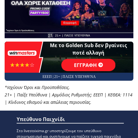
Με το Golden Sub δεν βγαίνεις
ποτέ αλλαγή
☆☆☆☆☆
★★★★★
ΕΓΓΡΑΦΗ
ΕΕΕΠ | 21+ | ΠΑΙΞΕ ΥΠΕΥΘΥΝΑ
*Iσχύουν Όροι και Προϋποθέσεις.
21+ | Παίξε Υπεύθυνα | Αρμόδιος Ρυθμιστής: ΕΕΕΠ | ΚΕΘΕΑ: 1114
| Κίνδυνος εθισμού και απώλειας περιουσίας.
Υπεύθυνο Παιχνίδι
Στο livestoixima.gr υποστηρίζουμε τον υπεύθυνο
στοιχηματισμό και συστήνουμε να παίζετε τυχερά παιχνίδια