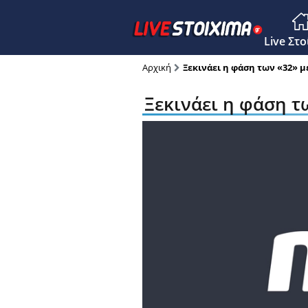
Main M
Live Στ
Αρχική
Ξεκινάει η φάση των «32» με
Ξεκινάει η φάση τ