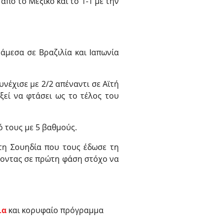
από το Μεξικό και το 1-1 με την
νάμεσα σε Βραζιλία και Ιαπωνία
νέχισε με 2/2 απέναντι σε Αϊτή
οξεί να φτάσει ως το τέλος του
ό τους με 5 βαθμούς.
 τη Σουηδία που τους έδωσε τη
έχοντας σε πρώτη φάση στόχο να
ια
και κορυφαίο πρόγραμμα