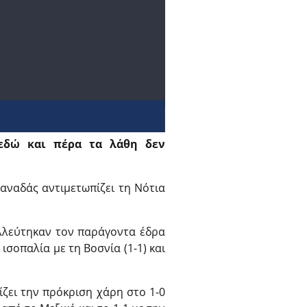
εδώ και πέρα τα λάθη δεν
Καναδάς αντιμετωπίζει τη Νότια
αλλεύτηκαν τον παράγοντα έδρα
ισοπαλία με τη Βοσνία (1-1) και
ζει την πρόκριση χάρη στο 1-0